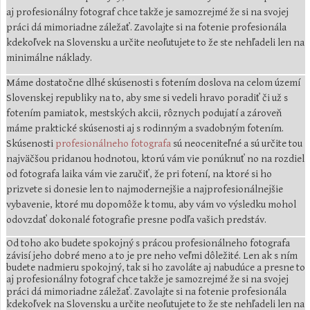
aj profesionálny fotograf chce takže je samozrejmé že si na svojej
práci dá mimoriadne záležať. Zavolajte si na fotenie profesionála
kdekoľvek na Slovensku a určite neoľutujete to že ste nehľadeli len na
minimálne náklady.
Máme dostatočne dlhé skúsenosti s fotením doslova na celom území
Slovenskej republiky na to, aby sme si vedeli hravo poradiť či už s
fotením pamiatok, mestských akcii, rôznych podujatí a zároveň
máme praktické skúsenosti aj s rodinným a svadobným fotením.
Skúsenosti
profesionálneho fotografa
sú neoceniteľné a sú určite tou
najväčšou pridanou hodnotou, ktorú vám vie ponúknuť no na rozdiel
od fotografa laika vám vie zaručiť, že pri fotení, na ktoré si ho
prizvete si donesie len to najmodernejšie a najprofesionálnejšie
vybavenie, ktoré mu dopomôže k tomu, aby vám vo výsledku mohol
odovzdať dokonalé fotografie presne podľa vašich predstáv.
Od toho ako budete spokojný s prácou profesionálneho fotografa
závisí jeho dobré meno a to je pre neho veľmi dôležité. Len ak s ním
budete nadmieru spokojný, tak si ho zavoláte aj nabudúce a presne to
aj profesionálny fotograf chce takže je samozrejmé že si na svojej
práci dá mimoriadne záležať. Zavolajte si na fotenie profesionála
kdekoľvek na Slovensku a určite neoľutujete to že ste nehľadeli len na