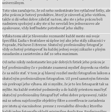
univerzálnym.
Toto vám zaručuje to, že od neho nedostávate len vytlačené fotky, ale
jeho prácou je hotový produktov, ktorý je zároveň aj jeho vizitkou,
takže si dá veľmi dobre záležať na tom, aby ste s jeho prácou boli
nadmieru spokojný a aby ste si ho nevolali len jednorazovo ale
opakovane, vždy keď budete potrebovať jeho služby.
Vďaka tomu aké je Slovensko rozmanité každé mesto má svoje
špecifiká. Ľudia v Bratislave sú úplne iný ako jeho stály zákazníci v
Poprade, Púchove či Brezne. Skutočný profesionálny fotograf je
vždy ochotný pristupovať ku každej jednej svojej zákazke s plným
nasadaním a zanietením a dať zo seba maximum.
Od neho nikdy nedostanete len pár dobrých fotiek jeho prácou je
byť profesionálny čo v podstate znamená myslieť dopredu na všetko
čo sa môže stať. V tom je aj hlavný rozdiel medzi fotografom laikom a
skutočným profesionálnym fotografom. Už pred samotným fotením
vás prekvapí jeho výbava. Ak si myslíte, že je to len fotoaparát tak sa
mýlite. Na každé svetelné podmienky a do každý priestoru musí byť
skutočný profesionálny fotograf byť veľmi dobre pripravený, takže
má so sebou najrôznejšie objektívy filtre a osvetľovacie zariadenia
pre istotu aj viacnásobne. presne z rovnakého dôvodu z ktorého
každú jednu fotografiu ukladá minimálne duplicitne. Profesionálny