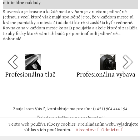
minimálne náklady.
Slovensko je krásne a každé mesto v ňom je v niečom jedinečné.
Jednou z vecí, ktoré však majú spoločné je to, že v každom meste sú
krásne pamiatky a miesta či udalosti ktoré si zaslúžia byť zvečnené.
Rovnako sa v každom meste konajú podujatia a akcie ktoré si zaslúžia
to aby fotky ktoré nám ich budú pripomínať boli jedinečné a
dokonalé.
Profesionálna tlač
Profesionálna vybava
Zaujal som Vás ?, kontaktuje ma prosím : (+421) 904 444 194
„Ďakujem a teším sa na spoluprácu!“
Tento web používa súbory cookies. Prehliadaním webu vyjadrujete
súhlas s ich používaním.
Akceptovať
Odmietnuť