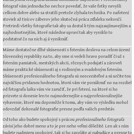
fotograf vám jednoducho nechce povedať, že vaše fotky nevyšli
celkom dobre alebo sa stratili pretože zlyhala technika. Po nafotení
stoviek až tisícov záberov jeho skutočná práca zďaleka nekončí.
Pretriedi všetky fotografie tak aby sa dostal k tým najzaujímavejším a
najhodnotnejším, ktoré následne upraví tak aby vyniklo to
podstatné čo na nich aj á vyniknúť.
Máme dostatočne dlhé skúsenosti s fotením doslova na celom území
Slovenskej republiky na to, aby sme si vedeli hravo poradiť či už s
fotením pamiatok, mestských akcii, rôznych podujatí a zároveň
máme praktické skúsenosti aj s rodinným a svadobným fotením.
Skúsenosti profesionálneho fotografa sú neoceniteľné a sú určite tou
najväčšou pridanou hodnotou, ktorú vám vie ponúknuť no na rozdiel
od fotografa laika vám vie zaručiť, že pri fotení, na ktoré si ho
prizvete si donesie len to najmodernejšie a najprofesionálnejšie
vybavenie, ktoré mu dopomôže k tomu, aby vám vo výsledku mohol
odovzdať dokonalé fotografie presne podľa vašich predstáv.
Od toho ako budete spokojný s prácou
profesionálneho fotografa
závisí jeho dobré meno a to je pre neho veľmi dôležité. Len ak s ním
budete nadmieru spokojný, tak si ho zavoláte aj nabudúce a presne to