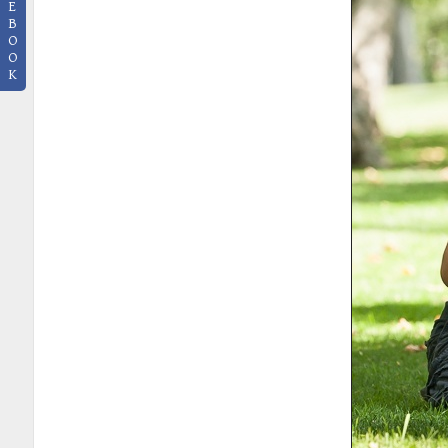
E
B
O
O
K