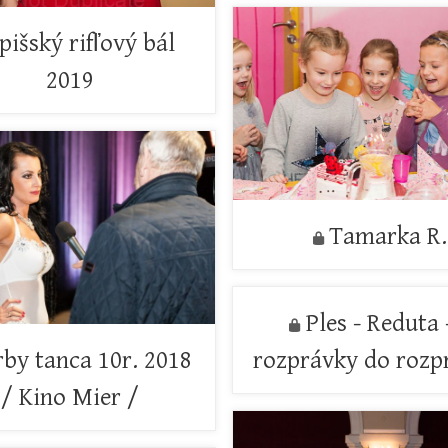
pišský rifľový bál
2019
Tamarka R.
Ples - Reduta 
rby tanca 10r. 2018
rozprávky do rozp
/ Kino Mier /