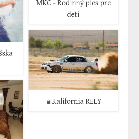
MKC - Rodinný ples pre
deti
šska
Kalifornia RELY