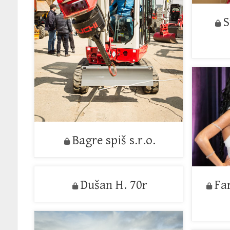
S
Bagre spiš s.r.o.
Fa
Dušan H. 70r