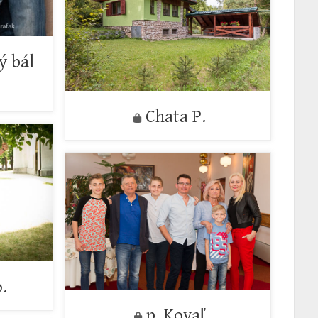
ý bál
Chata P.
.
p. Kovaľ