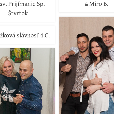
sv. Prijímanie Sp.
Miro B.
Štvrtok
žková slávnosť 4.C.