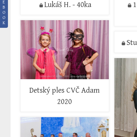
E
Lukáš H. - 40ka
1
B
O
O
K
Stu
Detský ples CVČ Adam
2020