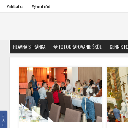
Prihlásiť sa
Vytvoriť účet
HLAVNÁ STRÁNKA
FOTOGRAFOVANIE ŠKÔL
CENNÍK F
F
A
C