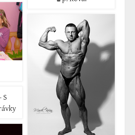
- S
rávky