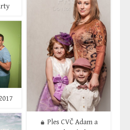
rty
 2017
Ples CVČ Adam a