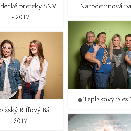
zdecké preteky SNV
Narodeninová pa
- 2017
Teplakový ples
pišský Rifľový Bál
2017